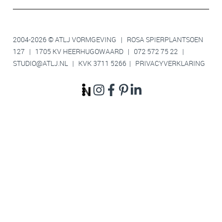
2004-2026 © ATLJ VORMGEVING | ROSA SPIERPLANTSOEN
127 | 1705 KV HEERHUGOWAARD |
072 572 75 22
|
STUDIO@ATLJ.NL
| KVK 3711 5266 |
PRIVACYVERKLARING
Wie verkoopt een leuke cadeaubon voor interieuradvies? Waar
vind ik een cadeaubon voor interieradvies? Waar vind ik een
interieur cadeaubon? Wat is een leuk en origineel cadeau voor
iemand die net een huis heeft gekocht? Nieuw huis gekocht?
Geef de ATLJ cadeaubon! Interieuradvies nieuwbouw Noord-
Holland, interieuradvies verbouwing, lichtplan woning,
kleuradvies, materiaaladvies, interieuradvies Heerhugowaard,
interieuradvies de Draai, interieuradvies Dijk en Waard,