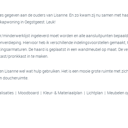
vies gegeven aan de ouders van Lisanne. En zo kwam zij nu samen met ha
kapwoning in Oegstgeest. Leuk!
meer/minderwerklijst ingeleverd moet worden en alle aansluitpunten bepaald
verdieping. Hiervoor heb ik verschillende indelingsvoorstellen gemaakt, h
tingsarmaturen. De haard is geplaatst in een wandmeubel op maat. De ve
kast/pronkkast in te maken.
 Lisanne wel wat hulp gebruiken. Het is een mooie grote ruimte met zich
n doucheruimte.
lisaties | Moodboard | Kleur- & Materiaalplan | Lichtplan | Meubelen o