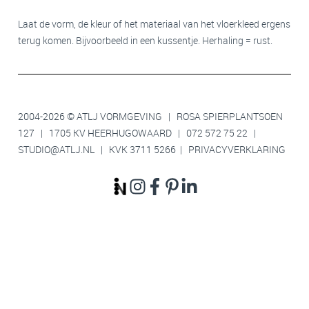
Laat de vorm, de kleur of het materiaal van het vloerkleed ergens
terug komen. Bijvoorbeeld in een kussentje. Herhaling = rust.
2004-2026 © ATLJ VORMGEVING | ROSA SPIERPLANTSOEN
127 | 1705 KV HEERHUGOWAARD |
072 572 75 22
|
STUDIO@ATLJ.NL
| KVK 3711 5266 |
PRIVACYVERKLARING
Waarom is een lichtplan vóór de bouw belangrijk?
Waarom is een indeling belangrijk vóór de bouw?
Welke bankmaat past in jouw woonkamer?
Waarom voelen veel nieuwbouwwoningen ongezellig